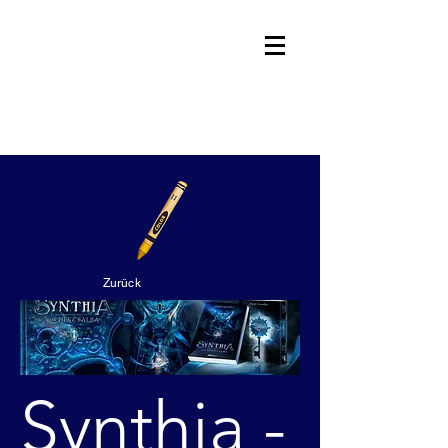
Ralph Llewellyn
Autor
Zurück
Synthia -