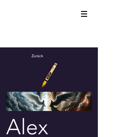
Ralph Llewellyn
Autor
Zurück
Alex