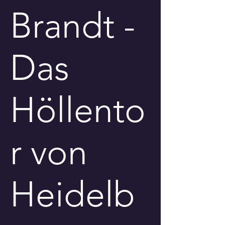
Brandt -
Das
Höllento
r von
Heidelb